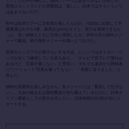
て！」との声が飛んだ。国内ツアーではあまり見ない光景だが、
聖地スコットランドの雰囲気は「楽しい。日本ではそういうノリ
はあまりないので」。
昨年は欧州ツアーに主戦場を移したものの、15試合に出場して予
選通過はわずか3度。最高位は60位タイと、実力を発揮できなか
った。苦い経験とともに日本に帰国したが、同年10月の国内メジ
ャーで戴冠。初の海外メジャー出場へとつなげた。
世界のトッププロが勢ぞろいする大会。レンジではタイガー・ウ
ッズが近くで練習している姿もあり、「テレビで見ていて憧れは
あるけど、言葉が通じない」と苦笑い。それでも遠目から関係者
に“ツーショット”写真を撮ってもらい、「両親に送りました」と
喜んだ。
独特の雰囲気を楽しみながら、初メジャーには「緊張して仕方な
い」。大会が始まれば真剣勝負が待ち構えているだけに、日本オ
ープン覇者としての実力を示したい。日本時間19日0時27分にス
タートする。