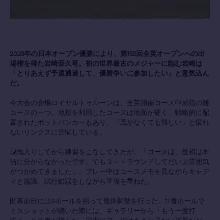
2023
年の日本オープン優勝により、第
152
回全英オープンへの出
場権を得た岩崎亜久竜。初の世界最古のメジャーに臨む岩崎は
「とりあえず予選通過して、優勝争いに参加したい」と意気込ん
だ。
今大会の会場ロイヤルトゥルーンは、全英開催コース中屈指の難
コースの一つ。地形を利用したコースは地面が硬く、戦略的に配
置されたポットバンカーもあり、「風がなくても難しい」と慣れ
ないリンクスに苦悩している。
現地入りしてから練習をこなしてきたが、「コースは、最初は本
当に分からなかったです。でも３～４ラウンドしてだいぶ雰囲気
がつかめてきました」。プレー中はコースメモを見ながらキャデ
ィと協議、試行錯誤をしながら準備を重ねた。
開幕前日には9ホールを回って最終調整を行った。17番ホールで
ミスショットが続いた際には、ギャラリーから「もう一度打