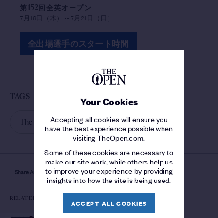
第152回全英オープン
7月18日（木）～7月21日（日）
全出場選手のスタート時間
TAGS
Your Cookies
Accepting all cookies will ensure you
The 152nd Open
have the best experience possible when
visiting TheOpen.com.
Some of these cookies are necessary to
make our site work, while others help us
to improve your experience by providing
Share Article
insights into how the site is being used.
RELATED
ACCEPT ALL COOKIES
HISTORY OF THE OPEN