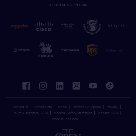
OFFICIAL SUPPLIERS
facebook
instagram
linkedin
twitter
youtube
tiktok
Contact Us
Cookies Info
Media
Patrons & Suppliers
Privacy
Ticket & Hospitality T&Cs
Modern Slavery Statement
Website T&Cs
Work at The Open