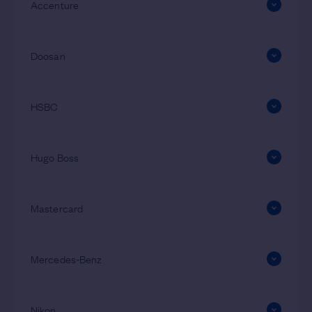
Accenture
change con
Doosan
change con
HSBC
change con
Hugo Boss
change con
Mastercard
change con
Mercedes-Benz
change con
Nikon