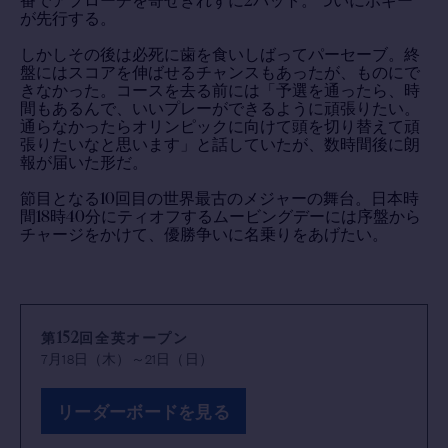
番でアプローチを寄せきれずに2パット。ついにボギー
が先行する。
しかしその後は必死に歯を食いしばってパーセーブ。終
盤にはスコアを伸ばせるチャンスもあったが、ものにで
きなかった。コースを去る前には「予選を通ったら、時
間もあるんで、いいプレーができるように頑張りたい。
通らなかったらオリンピックに向けて頭を切り替えて頑
張りたいなと思います」と話していたが、数時間後に朗
報が届いた形だ。
節目となる10回目の世界最古のメジャーの舞台。日本時
間18時40分にティオフするムービングデーには序盤から
チャージをかけて、優勝争いに名乗りをあげたい。
第152回全英オープン
7月18日（木）～21日（日）
リーダーボードを見る