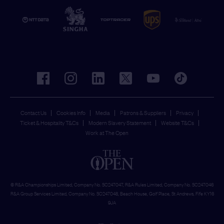
facebook
instagram
linkedin
twitter
youtube
tiktok
Contact Us
Cookies Info
Media
Patrons & Suppliers
Privacy
Ticket & Hospitality T&Cs
Modern Slavery Statement
Website T&Cs
Work at The Open
© R&A Championships Limited, Company No. SC247047, R&A Rules Limited, Company No. SC247046
R&A Group Services Limited, Company No. SC247048, Beach House, Golf Place, St Andrews, Fife KY16
9JA