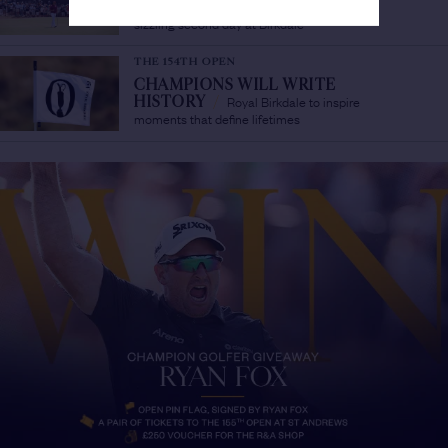
Herbert and Sam Burns tie Open records in
sizzling second day at Birkdale
THE 154TH OPEN
CHAMPIONS WILL WRITE
Royal Birkdale to inspire
HISTORY
/
moments that define lifetimes