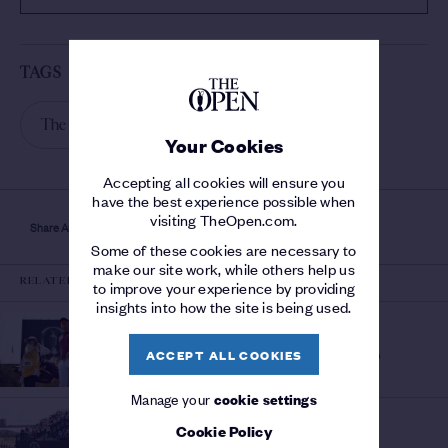
TAGS
The 152nd Open
Your Cookies
Accepting all cookies will ensure you
have the best experience possible when
visiting TheOpen.com.
Share Article
Some of these cookies are necessary to
make our site work, while others help us
RELATED
to improve your experience by providing
insights into how the site is being used.
HISTORY OF THE OPEN
RECORD ROUNDS AT THE
ACCEPT ALL COOKIES
Who has shot the lowest scores?
OPEN
/
Manage your
cookie settings
THE 154TH OPEN
Cookie Policy
Lucas
FANTASTIC FRIDAY
/