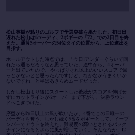
松山英樹が粘りのゴルフで予選突破を果たした。初日出
遅れた松山は1バーディ、2ボギーの「72」での2日目を終
えた。通算5オーバーの54位タイの位置から、上位進出を
目指す。
ホールアウトした時点では、「今日1アンダーぐらいで回
れたら通るだろうなと思っていた。途中から、4オーバ
ーと出ていたので、 やっぱりそれ以上のいいスコアで回
っとかないとと思ったんですけど、なかなかうまくいか
ないですね」と半ばあきらめムードだった。
しかし松山より後にスタートした後続がスコアを伸ばせ
ずにカットラインが6オーバーまで下がり、決勝ラウン
ドへこぎつけた。
序盤から昨日以上の風が吹いたが、4番でこの日唯一の
バーディを奪う。しかし続く5番をボギーとして、イーブ
ンパーでアウトを終えた。難易度の高いとされるバック
ナインになるとさらに風が増していく。そんななか、12