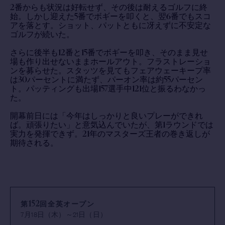
2番からも状況は好転せず、その後は耐えるゴルフに終
始。しかし迎えた5番でボギーを叩くと、翌6番でもスコ
アを落とす。ショット、パットともに冴えずに不安定な
ゴルフが続いた。
さらに後半も12番と15番でボギーを叩き、そのまま見せ
場も作り出せないままホールアウト。フラストレーショ
ンを募らせた。スタッツを見てもフェアウェーキープ率
は30パーセントに満たず、パーオン率は約55パーセン
ト。パッティングも出場157選手中121位と振るわなかっ
た。
開幕前日には「今年はしっかりと良いプレーができれ
ば。頑張りたい」と意気込んでいたが、第1ラウンドでは
実力を発揮できず。21年のマスターズ王者の巻き返しが
期待される。
第152回全英オープン
7月18日（木）～21日（日）