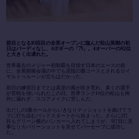
節目となる10回目の全英オープンに臨んだ松山英樹の初
日はバーディなし、4ボギーの「75」。4オーバーの82位
と大きく出遅れた。
世界最古のメジャー初制覇を目指す日本のエースの前
に、全英開催会場の中でも屈指の難コースとされるロイ
ヤルトゥルーンが立ちはだかった。
前日の練習日までとは真逆の風が吹き荒れ、多くの選手
が苦戦を強いられたこの日。世界ランク14位の松山も例
外に漏れず、スコアメイクに苦しんだ。
出だしの1番ホールからいきなりティショットを曲げてラ
フに打ち込むバッドスタートから始まった。さらに2打
目もグリーン横のバンカーへ入れてしまうが、3打目に見
事なリカバリーショットを見せてパーセーブに成功し
た。