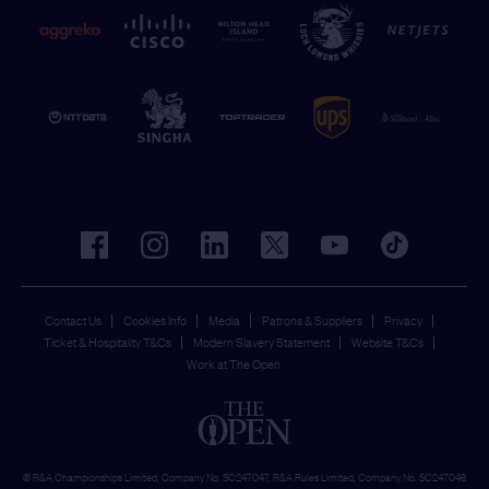
facebook
instagram
linkedin
twitter
youtube
tiktok
Contact Us
Cookies Info
Media
Patrons & Suppliers
Privacy
Ticket & Hospitality T&Cs
Modern Slavery Statement
Website T&Cs
Work at The Open
© R&A Championships Limited, Company No. SC247047, R&A Rules Limited, Company No. SC247046