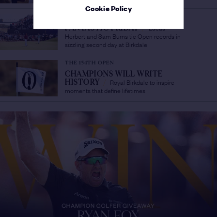
Cookie Policy
THE 154TH OPEN
Lucas
FANTASTIC FRIDAY
/
Herbert and Sam Burns tie Open records in
sizzling second day at Birkdale
THE 154TH OPEN
CHAMPIONS WILL WRITE
Royal Birkdale to inspire
HISTORY
/
moments that define lifetimes