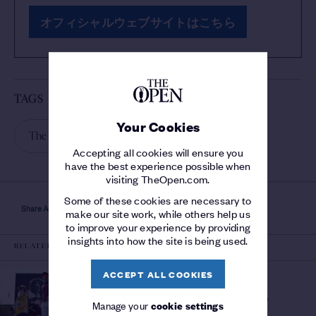
オフィシャルウェブサイトはこちら
TAGS
Your Cookies
The 152nd Open
Accepting all cookies will ensure you
have the best experience possible when
visiting TheOpen.com.
Some of these cookies are necessary to
Share Article
make our site work, while others help us
to improve your experience by providing
insights into how the site is being used.
RELATED
ACCEPT ALL COOKIES
HISTORY OF THE OPEN
RECORD ROUNDS AT THE
Who has shot the lowest scores?
OPEN
/
Manage your
cookie settings